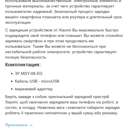
использовали высококачественные электронные элементы и
прочные материалы, за счет чего устройство гарантирует
пользователю надежный, безопасный процесс зарядки
вашего смартфона планшета или роутера и длительный срок
эксплуатации.
С зарядным устройством от Xiaomi Вы максимально быстро
подзарядите свой телефон или планшет. Вы можете спокойно
заряжать смартфон и при этом продолжать им
пользоваться. Также Вы можете не беспокоиться при
нестабильной работе электросети, устройство гарантирует
полную безопасность.
Комплектация:
ЗУ MDY-08-EG
Кабель USB - microUSB
мережевий адаптер
Беріть завжди з собою оригінальний зарядний пристрій
Xiaomi, щоб своєчасно заряджати ваш телефон на роботі, в
гостях, в поїздці. Невелика вага і компактні габарити зарядки
роблять її практично непомітною у вашій сумці або рюкзаку.
Приховати