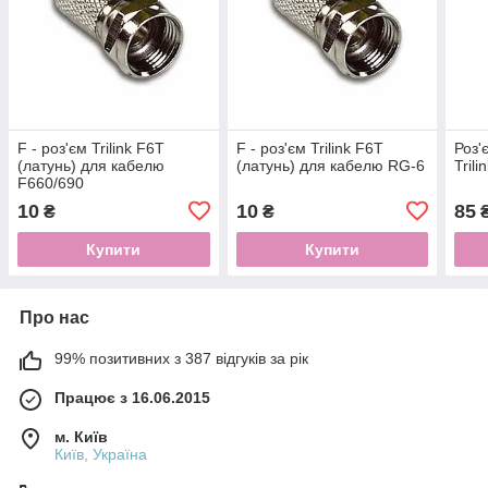
F - роз'єм Trilink F6T
F - роз'єм Trilink F6T
Роз'
(латунь) для кабелю
(латунь) для кабелю RG-6
Trili
F660/690
10
10
85
₴
₴
Купити
Купити
Про нас
99% позитивних з 387 відгуків за рік
Працює з 16.06.2015
м. Київ
Київ, Україна