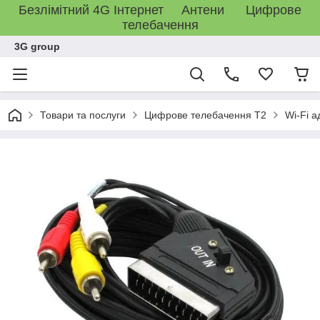
Безлімітний 4G Інтернет Антени Цифрове
телебачення
3G group
Товари та послуги
Цифрове телебачення T2
Wi-Fi а