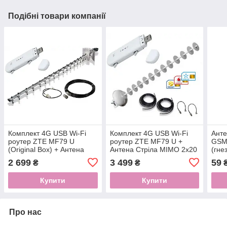
Подібні товари компанії
Комплект 4G USB Wi-Fi
Комплект 4G USB Wi-Fi
Анте
роутер ZTE MF79 U
роутер ZTE MF79 U +
GSM-
(Original Box) + Антена
Антена Стріла MIMO 2x20
(гне
Стріла 20 dBi + 10 м
dBi + 10 м кабелю з
2 699
3 499
59
₴
₴
кабелю з перехідниками
перехідниками
Купити
Купити
Про нас