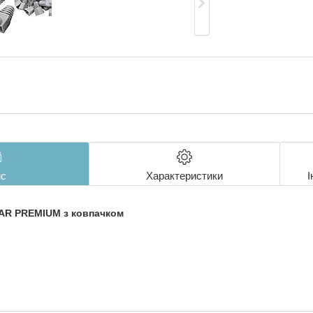
с
Характеристики
І
TAR PREMIUM з ковпачком