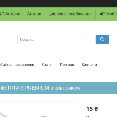
й 4G Інтернет Антени Цифрове телебачення
4G Мобіл
бмін та повернення
Статті
Про нас
Контакти
-45 RITAR PREMIUM з ковпачком
15 ₴