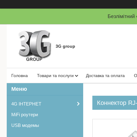
Безлімітни
3G group
Головна
Товари та послуги
Доставка та оплата
О
Коннектор RJ
4G ІНТЕРНЕТ
MiFi роутери
USB модемы