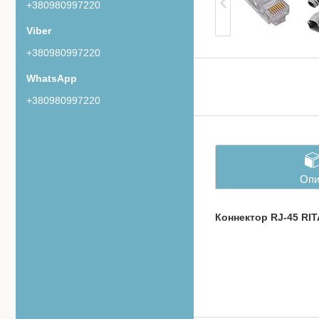
+380980997220
+380980997220
+380980997220
Опи
Коннектор RJ-45 RI