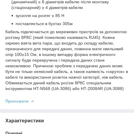
(динамічний) ≥ 8 діаметрів кабелю після монтажу
(стаціонарний) ≥ 4 діаметрів кабелю
зусилля на розтяг ≤ 85 Н
поставляється в бухтах 305м
Кабель підключається до мережевих пристроїв за допомогою
роз'єму 8Р8С (який помилково називають RJ45). Кожна
окремо взята вита пара, що входить до складу кабелю,
призначеного для передачі даних, повинна мати хвильовий
опір 100±15 Ом, в іншому випадку форма електричного
сигналу буде перекручена і передача даних стане
неможливою. Причиною проблем з передачею даних може
бути не тільки неякісний кабель, а також наявність «скруток» в
кабелі та використання розеток нижчої категорії, ніж кабель.
Обжимається даний кабель роз'єм 8P8C спеціальним
інструментом HT-N568 (UA-3086) або HT-2008AR (UA-3088)
Приховати
Характеристики
Основні