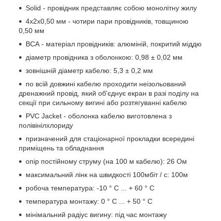
Solid - провідник представляє собою монолітну жилу
4x2x0,50 мм - чотири пари провідників, товщиною
0,50 мм
ВСА - матеріал провідників: алюміній, покритий міддю
діаметр провідника з оболонкою: 0,98 ± 0,02 мм
зовнішній діаметр кабелю: 5,3 ± 0,2 мм
по всій довжині кабелю проходити неізольований
дренажний провід, який об'єднує екран в разі поділу на
секції при сильному вигині або розтягуванні кабелю
PVC Jacket - оболонка кабелю виготовлена з
полівінілхлориду
призначений для стаціонарної прокладки всередині
приміщень та обладнання
опір постійному струму (на 100 м кабелю): 26 Ом
максимальний лінк на швидкості 100мбіт / с: 100м
робоча температура: -10 ° С ... + 60 ° С
температура монтажу: 0 ° С ... + 50 ° С
мінімальний радіус вигину: під час монтажу