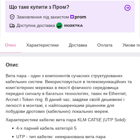
Що таке купити з Пром?
Замовлення під захистом
Доступна доставка
Опис
Характеристики
Доставка
Оплата
Умови п
Опис
Вита пара - один з компонентів сучасних структурованих
кабельних систем. Використовується в телекомунікаційних та
комп'ютерних мережах в якості фізичного середовища
передачі сигналу в багатьох технологіях, таких як Ethernet,
Arcnet і Token ring. В даний час, завдяки своїй дешевизні і
легкості в монтажі, є найпоширенішим рішенням для
побудови дротових (кабельних) локальних мереж.
Характеристики кабелю вита пара KLM CAT5E (UTP Solid):
4-х парний кабель категорії 5
UTP - тип кабелю: неекранована вита пара