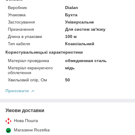
Виробник
Dialan
Упаковка
Бухта
Застосування
Універсальне
Призначення
Для систем зв'язку
Длина в упаковке
100 м
Тип кабеля
Коаксіальний
Користувальницькі характеристики
Матеріал провідника
обмедненная сталь
Матеріал екрануючого
мідь
обплетення
Хвильовий опір, Ом
50
Приховати
Умови доставки
Нова Пошта
Магазини Rozetka