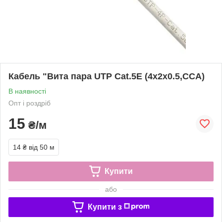
Кабель "Вита пара UTP Cat.5E (4х2х0.5,CCA)
В наявності
Опт і роздріб
15
₴/м
14 ₴
від 50 м
Купити
або
Купити з