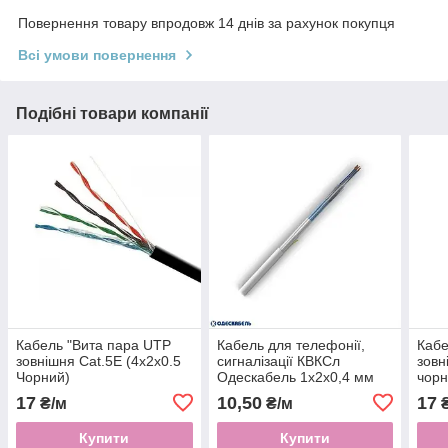
Повернення товару впродовж 14 днів за рахунок покупця
Всі умови повернення
Подібні товари компанії
Кабель "Вита пара UTP
Кабель для телефонії,
Кабе
зовнішня Cat.5E (4х2х0.5
сигналізації КВКСл
зовн
Чорний)
Одескабель 1х2х0,4 мм
чорн
(мідь)
17
10,50
17
₴/м
₴/м
₴
Купити
Купити