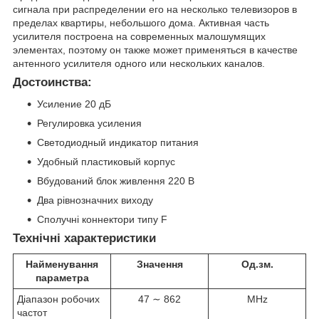
сигнала при распределении его на несколько телевизоров в
пределах квартиры, небольшого дома. Активная часть
усилителя построена на современных малошумящих
элементах, поэтому он также может применяться в качестве
антенного усилителя одного или нескольких каналов.
Достоинства:
Усиление 20 дБ
Регулировка усиления
Светодиодный индикатор питания
Удобный пластиковый корпус
Вбудований блок живлення 220 В
Два рівнозначних виходу
Сполучні коннектори типу F
Технічні характеристики
Найменування
Значення
Од.зм.
параметра
Діапазон робочих
47 ∼ 862
MHz
частот