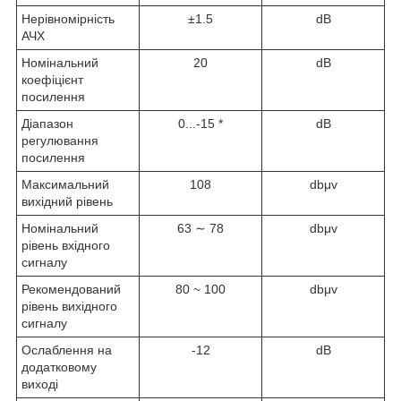
Нерівномірність
±1.5
dB
АЧХ
Номінальний
20
dB
коефіцієнт
посилення
Діапазон
0...-15 *
dB
регулювання
посилення
Максимальний
108
dbμv
вихідний рівень
Номінальний
63 ∼ 78
dbμv
рівень вхідного
сигналу
Рекомендований
80 ~ 100
dbμv
рівень вихідного
сигналу
Ослаблення на
-12
dB
додатковому
виході