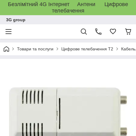
Безлімітний 4G Інтернет Антени Цифрове
телебачення
3G group
Товари та послуги
Цифрове телебачення T2
Кабель,