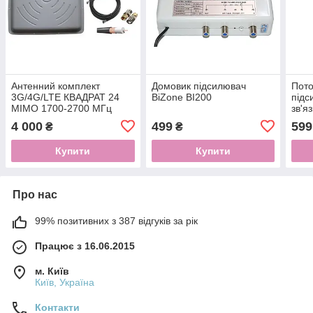
Антенний комплект
Домовик підсилювач
Пото
3G/4G/LTE КВАДРАТ 24
BiZone BI200
підс
MIMO 1700-2700 МГц
зв'я
24dBi (rg-58 2*10м, sma)
4 000
499
599
₴
₴
Купити
Купити
Про нас
99% позитивних з 387 відгуків за рік
Працює з 16.06.2015
м. Київ
Київ, Україна
Контакти