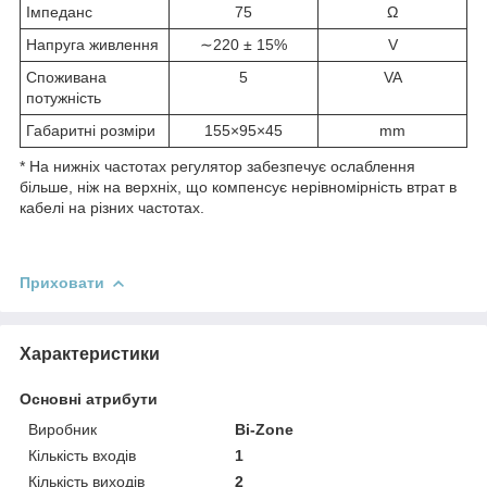
Імпеданс
75
Ω
Напруга живлення
∼220 ± 15%
V
Споживана
5
VA
потужність
Габаритні розміри
155×95×45
mm
* На нижніх частотах регулятор забезпечує ослаблення
більше, ніж на верхніх, що компенсує нерівномірність втрат в
кабелі на різних частотах.
Приховати
Характеристики
Основні атрибути
Виробник
Bi-Zone
Кількість входів
1
Кількість виходів
2