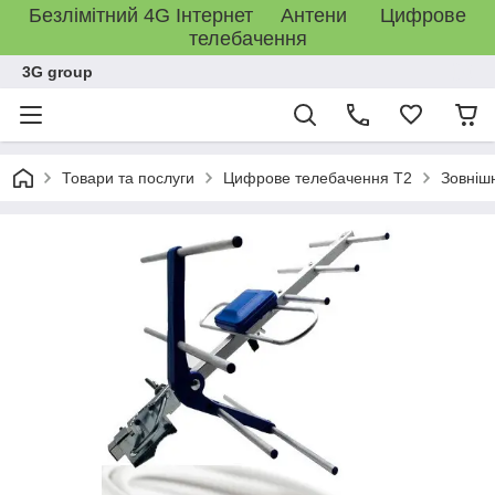
Безлімітний 4G Інтернет Антени Цифрове
телебачення
3G group
Товари та послуги
Цифрове телебачення T2
Зовніш