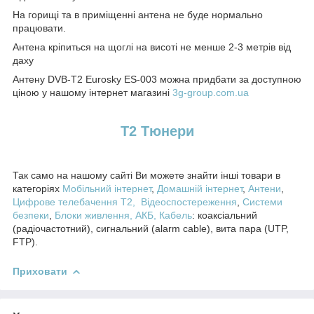
На горищі та в приміщенні антена не буде нормально
працювати.
Антена кріпиться на щоглі на висоті не менше 2-3 метрів від
даху
Антену DVB-T2 Eurosky ES-003 можна придбати за доступною
ціною у нашому інтернет магазині
3g-group.com.ua
T2 Тюнери
Так само на нашому сайті Ви можете знайти інші товари в
категоріях
Мобільний інтернет
,
Домашній інтернет
,
Антени
,
Цифрове телебачення T2,
Відеоспостереження
,
Системи
безпеки
,
Блоки живлення, АКБ,
Кабель
: коаксіальний
(радіочастотний), сигнальний (alarm cable), вита пара (UTP,
FTP).
Приховати