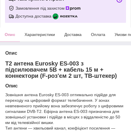
Замовлення під захистом
Доступна доставка
Опис
Характеристики
Доставка
Оплата
Умови п
Опис
Т2 антена Eurosky ES-003 з
підсилювачем 5В + кабель 15 м +
коннектори (F-роз'єм 2 шт, ТВ-штекер)
Опис
Зовнішня антена Eurosky ES-003 оптимально підійде для
переходу на цифровий формат телебачення. У зонах
невпевненого прийому вона забезпечує роботу з цифровими
сигналами DVB-T2. Ефірна антена ES-003 призначена для
зовнішньої установки і підійде в місцях з віддаленістю до 50
км від телевізійної вишки.
Тип антени — хвильовий канал, коефіцієнт посилення —