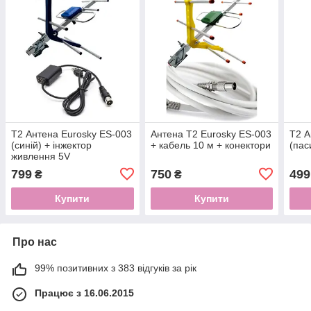
Т2 Антена Eurosky ES-003
Антена Т2 Eurosky ES-003
Т2 А
(синій) + інжектор
+ кабель 10 м + конектори
(пас
живлення 5V
799
750
499
₴
₴
Купити
Купити
Про нас
99% позитивних з 383 відгуків за рік
Працює з 16.06.2015