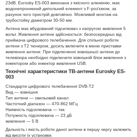
23dB. Eurosky ES-003 виконана з якісного алюмінію, має
водонепроникний дипольний елемент з F-роз'ємом, за
рахунок чого пристрій довговічно. Можливий монтаж на
трубостойку діаметром 30-50 мм.
Антена має вбудований підсилювач з напругою живлення 5
вольт. Живлення антени здійснюється: безпосередньо від
приймача цифрового телебачення. Для спільної роботи
антени з Т2 тюнером, досить включити в меню приставки
живлення антени. При підключенні зовнішньої антени до
телевізора необхідно підключити зовнішній блок живлення з
інжектором або інжектор живлення USB.
Технічні характеристики ТВ-антени Eurosky ES-
003
Стандарти цифрового телебачення DVB-T2
Вид — зовнішня
Тип антени — хвильовий канал
Частотний діапазон — 470-862 МГц
Наявність підсилювача — так
Потужність підсилювача — 23 дБ
живлення — 5 В
Дальність і якість роботи даної антени в першу чергу залежить
від висоти їх установки.