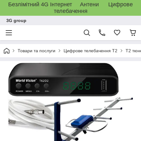
Безлімітний 4G Інтернет Антени Цифрове
телебачення
3G group
Товари та послуги
Цифрове телебачення T2
T2 тюн