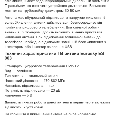
алюминия, имеет водонепроницаемый дипольный элемент с
F-разъёмом, за счет чего устройство долговечно. Возможен
монтаж на трубостойку диаметром 30-50 мм.
Антена має вбудований підсилювач з напругою живлення 5
вольт. Живлення антени здійснюється: безпосередньо від
приймача цифрового телебачення. Для спільної роботи
антени з Т2 тюнером, досить включити в меню приставки
живлення антени. При підключенні зовнішньої антени до
телевізора необхідно підключити зовнішній блок живлення з
інжектором або інжектор живлення USB.
Технічні характеристики ТВ-антени Eurosky ES-
003
Стандарти цифрового телебачення DVB-T2
Вид — зовнішня
Тип антени — хвильовий канал
Частотний діапазон — 470-862 МГц
Наявність підсилювача — так
Потужність підсилювача — 23 дБ
живлення — 5 В
Дальність і якість роботи даної антени в першу чергу залежить
від висоти їх установки.
На горищі та в приміщенні антена не буде нормально