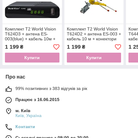
Комплект Т2 World Vision
Комплект Т2 World Vision
Комп
T624D3 + антена ES-
T624D2 + антена ES-003 +
T644
003(blue) + кабель 10м +
кабель 10 м + конектори
кабе
конектори
1 199
1 199
1 2
₴
₴
Купити
Купити
Про нас
99% позитивних з 383 відгуків за рік
Працює з 16.06.2015
м. Київ
Київ, Україна
Контакти
Сьогодні працює з 09:00 до 20:00