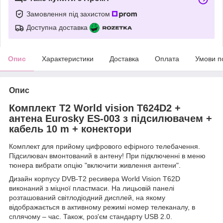
Замовлення під захистом
Доступна доставка
Опис
Характеристики
Доставка
Оплата
Умови п
Опис
Комплект Т2 World vision T624D2 +
антена Eurosky ES-003 з підсилювачем +
кабель 10 m + конектори
Комплект для прийому цифрового ефірного телебачення.
Підсилювач вмонтований в антену! При підключенні в меню
тюнера вибрати опцію "включити живлення антени".
Дизайн корпусу DVB-T2 ресивера World Vision T62D
виконаний з міцної пластмаси. На лицьовій панелі
розташований світлодіодний дисплей, на якому
відображається в активному режимі номер телеканалу, в
сплячому – час. Також, роз'єм стандарту USB 2.0.