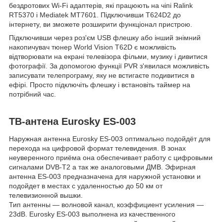
бездротових Wi-Fi адаптерів, які працюють на чіпі Ralink
RT5370 і Mediatek MT7601. Підключивши T624D2 до
інтернету, ви зможете розширити функціонал пристрою.
Підключивши через роз'єм USB флешку або інший знімний
накопичувач тюнер World Vision T62D є можливість
відтворювати на екрані телевізора фільми, музику і дивитися
фотографії. За допомогою функції PVR з'явилася можливість
записувати телепрограму, яку не встигаєте подивитися в
ефірі. Просто підключіть флешку і встановіть таймер на
потрібний час.
ТВ-антена Eurosky ES-003
Наружная антенна Eurosky ES-003 оптимально подойдёт для
перехода на цифровой формат телевидения. В зонах
неуверенного приёма она обеспечивает работу с цифровыми
сигналами DVB-T2 а так же аналоговыми ДМВ. Эфирная
антенна ES-003 предназначена для наружной установки и
подойдет в местах с удаленностью до 50 км от
телевизионной вышки.
Тип антенны — волновой канал, коэффициент усиления —
23dB. Eurosky ES-003 выполнена из качественного