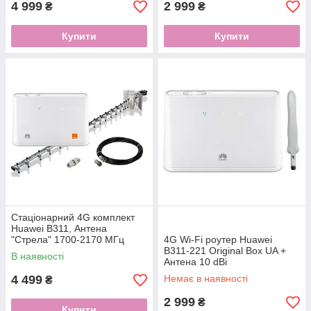
4 999
2 999
₴
₴
Купити
Купити
Стаціонарний 4G комплект
Huawei B311, Антена
"Стрела" 1700-2170 МГц
4G Wi-Fi роутер Huawei
B311-221 Original Box UA +
В наявності
Антена 10 dBi
4 499
Немає в наявності
₴
2 999
₴
Купити