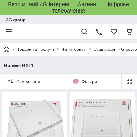
Безлімітний 4G Інтернет Антени Цифрове
телебачення
3G group
Товари та послуги
4G інтернет
Стаціонарні 4G роут
Huawei B311
Сортування
0
Фільтри