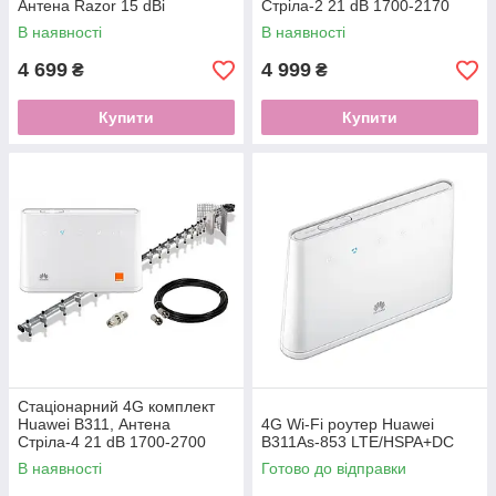
Антена Razor 15 dBi
Стріла-2 21 dB 1700-2170
МГц
В наявності
В наявності
4 699
4 999
₴
₴
Купити
Купити
Стаціонарний 4G комплект
Huawei B311, Антена
4G Wi-Fi роутер Huawei
Стріла-4 21 dB 1700-2700
B311As-853 LTE/HSPA+DC
МГц
В наявності
Готово до відправки