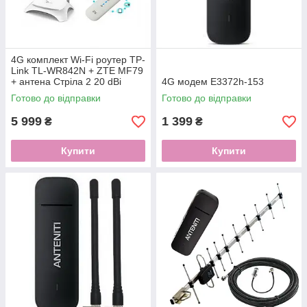
4G комплект Wi-Fi роутер TP-
Link TL-WR842N + ZTE MF79
+ антена Стріла 2 20 dBi
4G модем E3372h-153
Готово до відправки
Готово до відправки
5 999
1 399
₴
₴
Купити
Купити