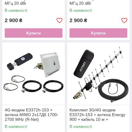
МГц 20 dBi
МГц 20 dBi
В наявності
В наявності
2 900
2 900
₴
₴
Купити
Купити
4G-модем E3372h-153 +
Комплект 3G/4G модем
антена MIMO 2х17Дб 1700-
E3372h-153 + антена Energy
2700 MHz (R-Net)
900 + кабель 10 м +
перехідник
В наявності
В наявності