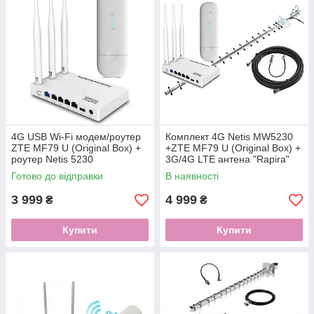
4G USB Wi-Fi модем/роутер
Комплект 4G Netis MW5230
ZTE MF79 U (Original Box) +
+ZTE MF79 U (Original Box) +
роутер Netis 5230
3G/4G LTE антена "Rapira"
20 Дб
Готово до відправки
В наявності
3 999
4 999
₴
₴
Купити
Купити