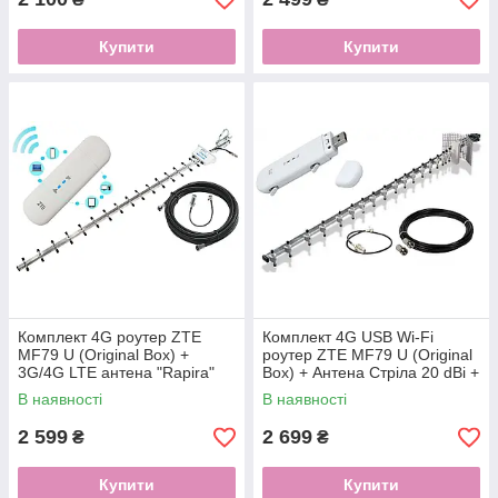
Купити
Купити
Комплект 4G роутер ZTE
Комплект 4G USB Wi-Fi
MF79 U (Original Box) +
роутер ZTE MF79 U (Original
3G/4G LTE антена "Rapira"
Box) + Антена Стріла 20 dBi +
20 Дб
10 м кабелю з перехідниками
В наявності
В наявності
2 599
2 699
₴
₴
Купити
Купити