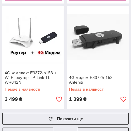
4G комплект E3372-h153 +
Wi-Fi роутер TP-Link TL-
4G модем E3372h-153
WR842N
Anteniti
Немає в наявності
Немає в наявності
3 499
1 399
₴
₴
Показати ще