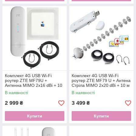
Комплект 4G USB Wi-Fi
Комплект 4G USB Wi-Fi
роутер ZTE MF79U +
роутер ZTE MF79 U + Антена
Антенна MIMO 2x16 dBi + 10
Стріла MIMO 2x20 dBi + 10 м
м кабеля с переходниками
кабелю з перехідниками
В наявності
В наявності
2 999
3 499
₴
₴
Купити
Купити