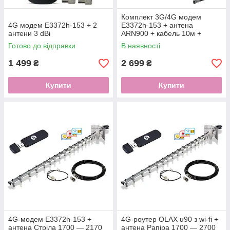
Комплект 3G/4G модем
4G модем E3372h-153 + 2
E3372h-153 + антена
антени 3 dBi
ARN900 + кабель 10м +
перехідник
Готово до відправки
В наявності
1 499
2 699
₴
₴
Купити
Купити
4G-модем E3372h-153 +
4G-роутер OLАX u90 з wi-fi +
антена Стріла 1700 — 2170
антена Рапіра 1700 — 2700