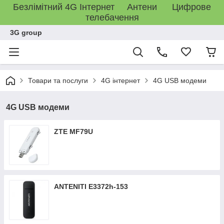
Безлімітний 4G Інтернет Антени Цифрове
телебачення
3G group
Товари та послуги
4G інтернет
4G USB модеми
4G USB модеми
ZTE MF79U
ANTENITI E3372h-153