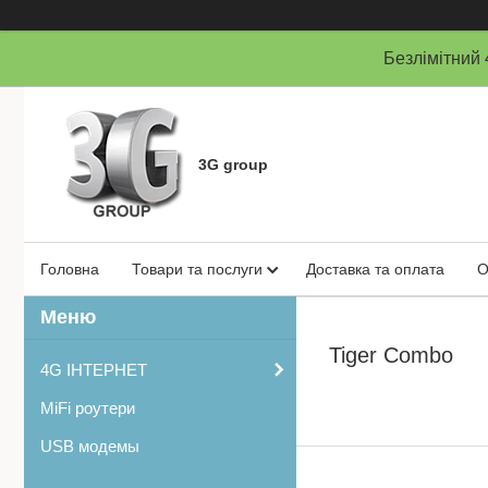
Безлімітни
3G group
Головна
Товари та послуги
Доставка та оплата
О
Tiger Combo
4G ІНТЕРНЕТ
MiFi роутери
USB модемы