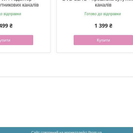
тникових каналів
каналів
о відправки
Готово до відправки
499 ₴
1 399 ₴
упити
Купити
Сайт створений на маркетплейсі
Prom.ua