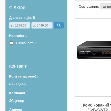
Фільтри
Діапазон цін, ₴
Наявність
В наявності
2
Контакти
менеджер
3G group
Комбінований 
DVB-S2/T2 +