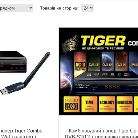
тюнер Tiger Combo
Комбінований тюнер Tiger C
 Wi-Fi адаптер +
DVB-S2/T2 + прошивка супутни