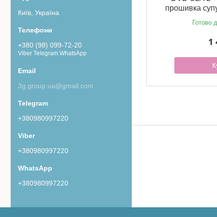
прошивка супу
Київ, Україна
Готово д
1 
+380 (98) 099-72-20
Viber Telegram WhatsApp
К
3g.group.ua@gmail.com
+380980997220
+380980997220
+380980997220