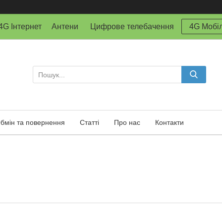
й 4G Інтернет Антени Цифрове телебачення
4G Мобіл
бмін та повернення
Статті
Про нас
Контакти