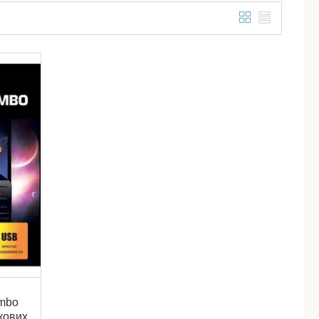
ombo
кових