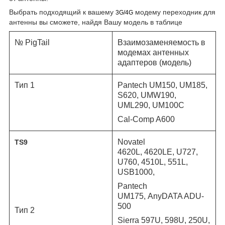
Выбрать подходящий к вашему
модему переходник для
3G/4G
антенны вы сможете, найдя Вашу модель в таблице
№ PigTail
Взаимозаменяемость в
модемах антенных
адаптеров (модель)
Тип 1
Pantech UM150, UM185,
S620, UMW190,
UML290, UM100C
Cal-Comp A600
Novatel
TS9
4620L,
4620LE,
U727,
U760, 4510L, 551L,
USB1000,
Pantech
UM175,
AnyDATA ADU-
500
Тип 2
Sierra 597U, 598U, 250U,