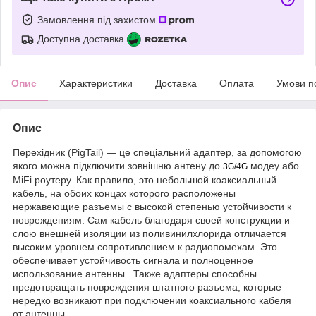
Замовлення під захистом
Доступна доставка
Опис
Характеристики
Доставка
Оплата
Умови п
Опис
Перехідник (PigTail) — це спеціальний адаптер, за допомогою
якого можна підключити зовнішню антену до
модеу або
3G/4G
MiFi роутеру. Как правило, это небольшой коаксиальный
кабель, на обоих концах которого расположены
нержавеющие разъемы с высокой степенью устойчивости к
повреждениям. Сам кабель благодаря своей конструкции и
слою внешней изоляции из поливинилхлорида отличается
высоким уровнем сопротивлением к радиопомехам. Это
обеспечивает устойчивость сигнала и полноценное
использование антенны. Также адаптеры способны
предотвращать повреждения штатного разъема, которые
нередко возникают при подключении коаксиального кабеля
от антенны.