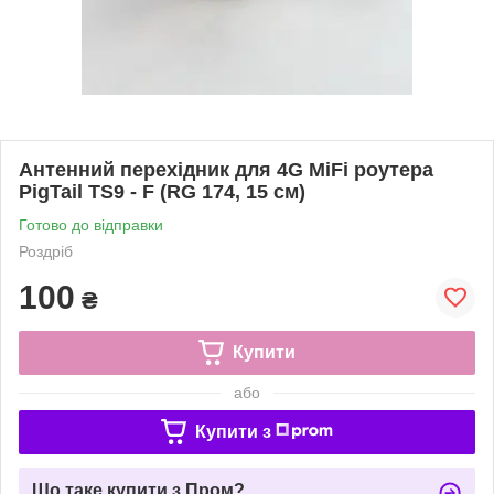
Антенний перехідник для 4G MiFi роутера
PigTail TS9 - F (RG 174, 15 см)
Готово до відправки
Роздріб
100
₴
Купити
або
Купити з
Що таке купити з Пром?