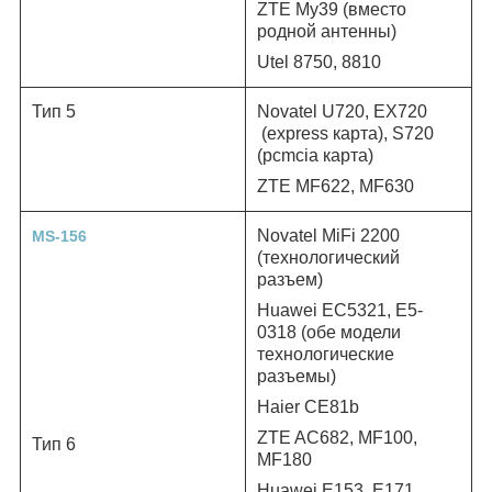
ZTE My39 (вместо
родной антенны)
Utel 8750, 8810
Тип 5
Novatel U720, EX720
(express
карта
), S720
(pcmcia
карта
)
ZTE MF622, MF630
Novatel MiFi 2200
MS-156
(технологический
разъем)
Huawei EC5321, E5-
0318 (обе модели
технологические
разъемы)
Haier CE81b
ZTE AC682, MF100,
Тип 6
MF180
Huawei E153, E171,