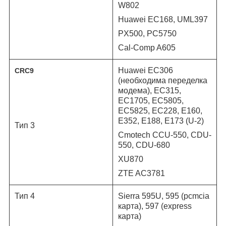
W802
Huawei EC168, UML397
PX500, PC5750
Cal-Comp A605
Huawei EC306
CRC9
(необходима переделка
модема), EC315,
EC1705, EC5805,
EC5825, EC228, E160,
E352, E188, E173 (U-2)
Тип 3
Cmotech CCU-550, CDU-
550, CDU-680
XU870
ZTE AC3781
Тип 4
Sierra 595U, 595 (pcmcia
карта
), 597 (express
карта
)