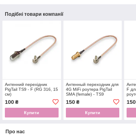
Подібні товари компанії
Антенний перехідник
Антенный переходник для
Анте
PigTail TS9 - F (RG 316, 15
4G MiFi роутера PigTail
F дл
см)
SMA (female) - TS9
роут
100
150
150
₴
₴
Купити
Купити
Про нас